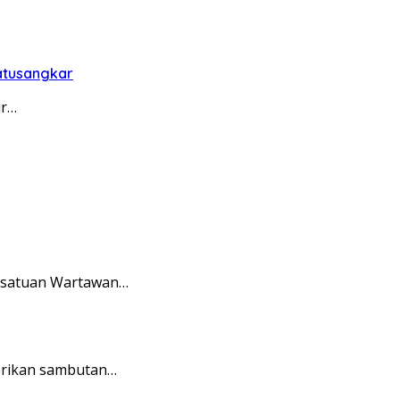
Batusangkar
ir…
ersatuan Wartawan…
erikan sambutan…