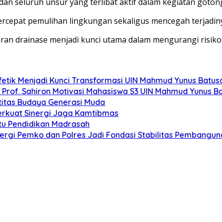
n seluruh unsur yang terlibat aktif dalam kegiatan gotong
cepat pemulihan lingkungan sekaligus mencegah terjadinya 
an drainase menjadi kunci utama dalam mengurangi risiko 
fetik Menjadi Kunci Transformasi UIN Mahmud Yunus Batu
”, Prof. Sahiron Motivasi Mahasiswa S3 UIN Mahmud Yunus 
titas Budaya Generasi Muda
erkuat Sinergi Jaga Kamtibmas
u Pendidikan Madrasah
rgi Pemko dan Polres Jadi Fondasi Stabilitas Pembangun