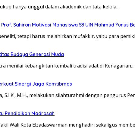
cukup hanya unggul dalam akademik dan tata kelola…
”, Prof. Sahiron Motivasi Mahasiswa S3 UIN Mahmud Yunus 
eliti, tetapi harus melahirkan mufakkir, yaitu para pemik
titas Budaya Generasi Muda
menilai kebangkitan kembali tradisi adat di Kenagarian…
erkuat Sinergi Jaga Kamtibmas
S.I.K., M.H., melakukan silahturahmi dengan pengurus P
u Pendidikan Madrasah
akil Wali Kota Elzadaswarman menghadiri sekaligus memb