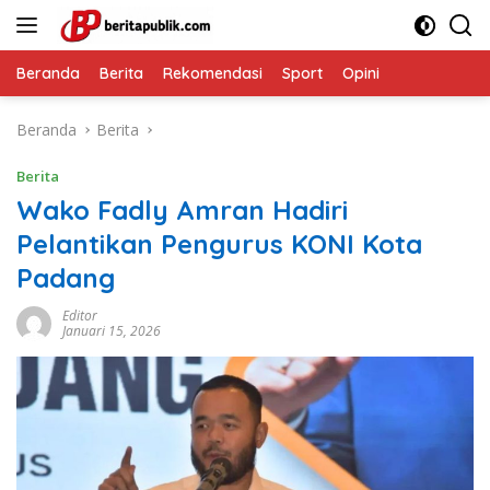
Langsung
ke
konten
Beranda
Berita
Rekomendasi
Sport
Opini
Beranda
Berita
Berita
Wako Fadly Amran Hadiri
Pelantikan Pengurus KONI Kota
Padang
Editor
Januari 15, 2026