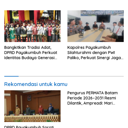
Transformasi UIN Mahmud
Motivasi Mahasiswa S3 UIN
Yunus Batusangkar Menjadi
Mahmud Yunus Batusangkar
Kampus Bereputasi Global
Bangkitkan Tradisi Adat,
Kapolres Payakumbuh
DPRD Payakumbuh Perkuat
Silahturahmi dengan PWI
Identitas Budaya Generasi
Paliko, Perkuat Sinergi Jaga
Muda
Kamtibmas
Rekomendasi untuk kamu
Pengurus PERMATA Batam
Periode 2026–2031 Resmi
Dilantik, Ampreadi: Mari
Perkuat Persatuan dan
Kontribusi untuk Daerah
DPRD Payakumbuh Soroti