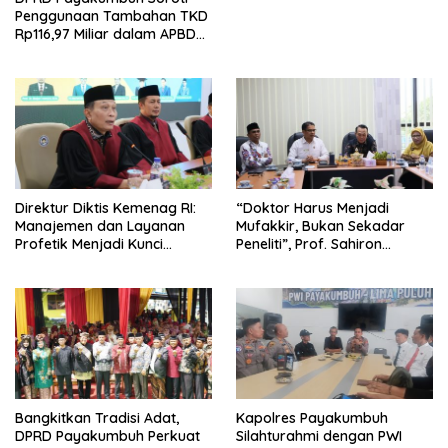
Penggunaan Tambahan TKD
Rp116,97 Miliar dalam APBD
Perubahan 2026
Direktur Diktis Kemenag RI:
“Doktor Harus Menjadi
Manajemen dan Layanan
Mufakkir, Bukan Sekadar
Profetik Menjadi Kunci
Peneliti”, Prof. Sahiron
Transformasi UIN Mahmud
Motivasi Mahasiswa S3 UIN
Yunus Batusangkar Menjadi
Mahmud Yunus Batusangkar
Kampus Bereputasi Global
Bangkitkan Tradisi Adat,
Kapolres Payakumbuh
DPRD Payakumbuh Perkuat
Silahturahmi dengan PWI