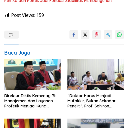
Pemko dan Polres Jadi Fondasi Stabilitas Pembangunan
Post Views:
159
Baca Juga
Direktur Diktis Kemenag RI:
“Doktor Harus Menjadi
Manajemen dan Layanan
Mufakkir, Bukan Sekadar
Profetik Menjadi Kunci
Peneliti”, Prof. Sahiron
Transformasi UIN Mahmud
Motivasi Mahasiswa S3 UIN
Yunus Batusangkar Menjadi
Mahmud Yunus Batusangkar
Kampus Bereputasi Global