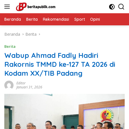
Langsung
ke
konten
Beranda
Berita
Rekomendasi
Sport
Opini
Beranda
Berita
Berita
Wabup Ahmad Fadly Hadiri
Rakornis TMMD ke-127 TA 2026 di
Kodam XX/TIB Padang
Editor
Januari 31, 2026