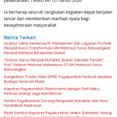
pelaksanaan TMMD ke-127 tahun 2026.
Ia berharap seluruh rangkaian kegiatan dapat berjalan
lancar dan memberikan manfaat nyata bagi
kesejahteraan masyarakat.
Berita Terkait
Direktur Diktis Kemenag RI: Manajemen dan Layanan Profetik
Menjadi Kunci Transformasi UIN Mahmud Yunus Batusangkar
Menjadi Kampus Bereputasi Global
“Doktor Harus Menjadi Mufakkir, Bukan Sekadar Peneliti”,
Prof. Sahiron Motivasi Mahasiswa S3 UIN Mahmud Yunus
Batusangkar
Bangkitkan Tradisi Adat, DPRD Payakumbuh Perkuat Identitas
Budaya Generasi Muda
Kapolres Payakumbuh Silahturahmi dengan PWI Paliko,
Perkuat Sinergi Jaga Kamtibmas
Pemko Payakumbuh Dorong Penguatan Karakter dan Mutu
Pendidikan Madrasah
Pisah Sambut Kapolres Payakumbuh, Wako Zulmaeta: Sinergi