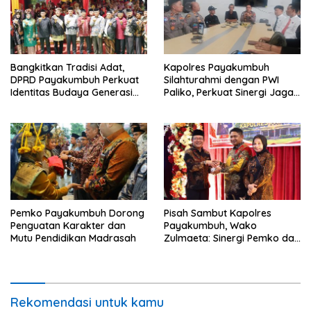
Bangkitkan Tradisi Adat,
Kapolres Payakumbuh
DPRD Payakumbuh Perkuat
Silahturahmi dengan PWI
Identitas Budaya Generasi
Paliko, Perkuat Sinergi Jaga
Muda
Kamtibmas
Pemko Payakumbuh Dorong
Pisah Sambut Kapolres
Penguatan Karakter dan
Payakumbuh, Wako
Mutu Pendidikan Madrasah
Zulmaeta: Sinergi Pemko dan
Polres Jadi Fondasi Stabilitas
Pembangunan
Rekomendasi untuk kamu