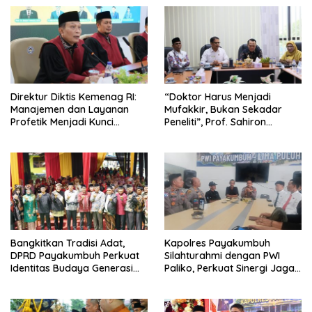
Direktur Diktis Kemenag RI:
“Doktor Harus Menjadi
Manajemen dan Layanan
Mufakkir, Bukan Sekadar
Profetik Menjadi Kunci
Peneliti”, Prof. Sahiron
Transformasi UIN Mahmud
Motivasi Mahasiswa S3 UIN
Yunus Batusangkar Menjadi
Mahmud Yunus Batusangkar
Kampus Bereputasi Global
Bangkitkan Tradisi Adat,
Kapolres Payakumbuh
DPRD Payakumbuh Perkuat
Silahturahmi dengan PWI
Identitas Budaya Generasi
Paliko, Perkuat Sinergi Jaga
Muda
Kamtibmas