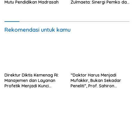
Mutu Pendidikan Madrasah
Zulmaeta: Sinergi Pemko dan
Polres Jadi Fondasi Stabilitas
Pembangunan
Rekomendasi untuk kamu
Direktur Diktis Kemenag RI:
“Doktor Harus Menjadi
Manajemen dan Layanan
Mufakkir, Bukan Sekadar
Profetik Menjadi Kunci
Peneliti”, Prof. Sahiron
Transformasi UIN Mahmud
Motivasi Mahasiswa S3 UIN
Yunus Batusangkar Menjadi
Mahmud Yunus Batusangkar
Kampus Bereputasi Global