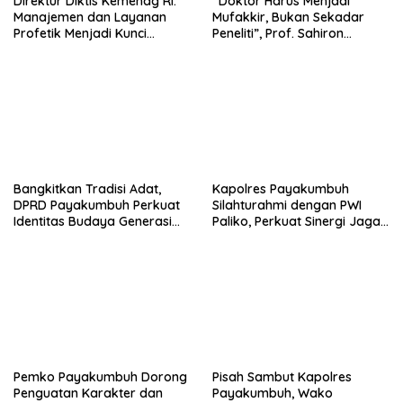
Direktur Diktis Kemenag RI:
“Doktor Harus Menjadi
Manajemen dan Layanan
Mufakkir, Bukan Sekadar
Profetik Menjadi Kunci
Peneliti”, Prof. Sahiron
Transformasi UIN Mahmud
Motivasi Mahasiswa S3 UIN
Yunus Batusangkar Menjadi
Mahmud Yunus Batusangkar
Kampus Bereputasi Global
Bangkitkan Tradisi Adat,
Kapolres Payakumbuh
DPRD Payakumbuh Perkuat
Silahturahmi dengan PWI
Identitas Budaya Generasi
Paliko, Perkuat Sinergi Jaga
Muda
Kamtibmas
Pemko Payakumbuh Dorong
Pisah Sambut Kapolres
Penguatan Karakter dan
Payakumbuh, Wako