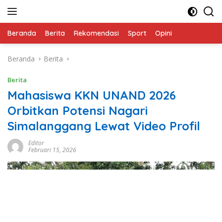
Langsung
ke
konten
Beranda
Berita
Rekomendasi
Sport
Opini
Beranda
Berita
Berita
Mahasiswa KKN UNAND 2026
Orbitkan Potensi Nagari
Simalanggang Lewat Video Profil
Editor
Februari 15, 2026