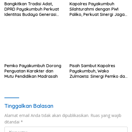
Bangkitkan Tradisi Adat,
Kapolres Payakumbuh
DPRD Payakumbuh Perkuat
Silahturahmi dengan PWI
Identitas Budaya Generasi
Paliko, Perkuat Sinergi Jaga
Muda
Kamtibmas
Pemko Payakumbuh Dorong
Pisah Sambut Kapolres
Penguatan Karakter dan
Payakumbuh, Wako
Mutu Pendidikan Madrasah
Zulmaeta: Sinergi Pemko dan
Polres Jadi Fondasi Stabilitas
Pembangunan
Tinggalkan Balasan
Alamat email Anda tidak akan dipublikasikan.
Ruas yang wajib
ditandai
*