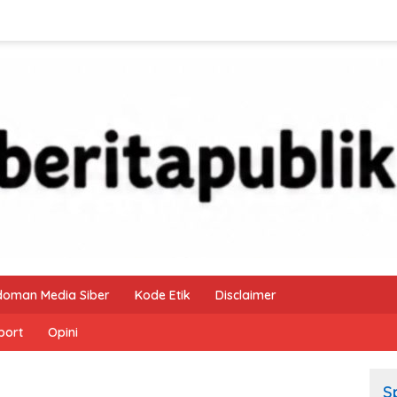
doman Media Siber
Kode Etik
Disclaimer
port
Opini
S