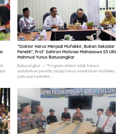
“Doktor Harus Menjadi Mufakkir, Bukan Sekadar
si
Peneliti”, Prof. Sahiron Motivasi Mahasiswa S3 UIN
Mahmud Yunus Batusangkar
am
Batusangkar — “Program doktor tidak hanya
ata
melahirkan peneliti, tetapi harus melahirkan mufakkir,
yaitu para pemikir…