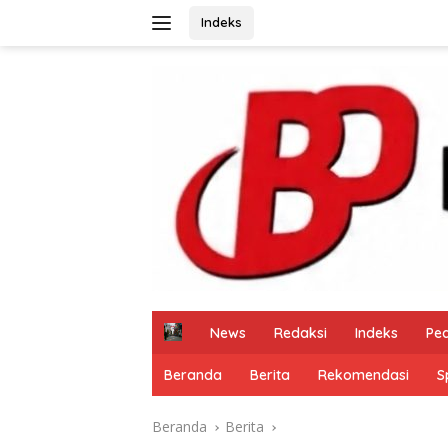
Langsung
Indeks
ke
konten
H
News
Redaksi
Indeks
Pe
o
m
Beranda
Berita
Rekomendasi
S
e
Beranda
Berita