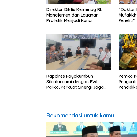
Direktur Diktis Kemenag RI:
“Doktor 
Manajemen dan Layanan
Mufakkir
Profetik Menjadi Kunci
Peneliti”
Transformasi UIN Mahmud
Mahasis
Yunus Batusangkar Menjadi
Yunus B
Kampus Bereputasi Global
Kapolres Payakumbuh
Pemko P
Silahturahmi dengan PWI
Penguata
Paliko, Perkuat Sinergi Jaga
Pendidi
Kamtibmas
Rekomendasi untuk kamu