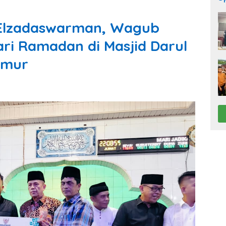
Elzadaswarman, Wagub
ri Ramadan di Masjid Darul
imur