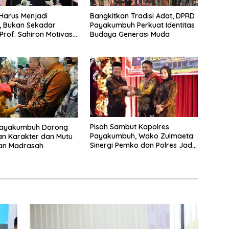
Harus Menjadi
Bangkitkan Tradisi Adat, DPRD
, Bukan Sekadar
Payakumbuh Perkuat Identitas
, Prof. Sahiron Motivasi
Budaya Generasi Muda
wa S3 UIN Mahmud
atusangkar
Pisah Sambut Kapolres
ayakumbuh Dorong
Payakumbuh, Wako Zulmaeta:
n Karakter dan Mutu
Sinergi Pemko dan Polres Jadi
kan Madrasah
Fondasi Stabilitas
Pembangunan