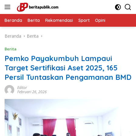
Langsung
ke
konten
Beranda
Berita
Rekomendasi
Sport
Opini
Beranda
Berita
Berita
Pemko Payakumbuh Lampaui
Target Sertifikasi Aset 2025, 165
Persil Tuntaskan Pengamanan BMD
Editor
Februari 26, 2026