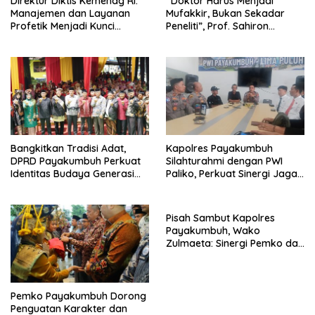
Direktur Diktis Kemenag RI:
“Doktor Harus Menjadi
Manajemen dan Layanan
Mufakkir, Bukan Sekadar
Profetik Menjadi Kunci
Peneliti”, Prof. Sahiron
Transformasi UIN Mahmud
Motivasi Mahasiswa S3 UIN
Yunus Batusangkar Menjadi
Mahmud Yunus Batusangkar
Kampus Bereputasi Global
Bangkitkan Tradisi Adat,
Kapolres Payakumbuh
DPRD Payakumbuh Perkuat
Silahturahmi dengan PWI
Identitas Budaya Generasi
Paliko, Perkuat Sinergi Jaga
Muda
Kamtibmas
Pisah Sambut Kapolres
Payakumbuh, Wako
Zulmaeta: Sinergi Pemko dan
Polres Jadi Fondasi Stabilitas
Pembangunan
Pemko Payakumbuh Dorong
Penguatan Karakter dan