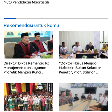
Mutu Pendidikan Madrasah
Rekomendasi untuk kamu
Direktur Diktis Kemenag RI:
“Doktor Harus Menjadi
Manajemen dan Layanan
Mufakkir, Bukan Sekadar
Profetik Menjadi Kunci
Peneliti”, Prof. Sahiron
Transformasi UIN Mahmud
Motivasi Mahasiswa S3 UIN
Yunus Batusangkar Menjadi
Mahmud Yunus Batusangkar
Kampus Bereputasi Global