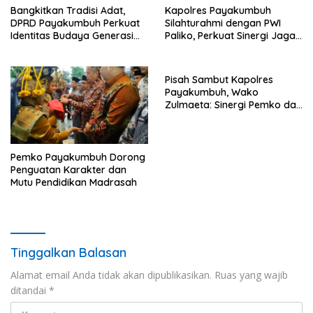
Bangkitkan Tradisi Adat,
Kapolres Payakumbuh
DPRD Payakumbuh Perkuat
Silahturahmi dengan PWI
Identitas Budaya Generasi
Paliko, Perkuat Sinergi Jaga
Muda
Kamtibmas
Pisah Sambut Kapolres
Payakumbuh, Wako
Zulmaeta: Sinergi Pemko dan
Polres Jadi Fondasi Stabilitas
Pembangunan
Pemko Payakumbuh Dorong
Penguatan Karakter dan
Mutu Pendidikan Madrasah
Tinggalkan Balasan
Alamat email Anda tidak akan dipublikasikan.
Ruas yang wajib
ditandai
*