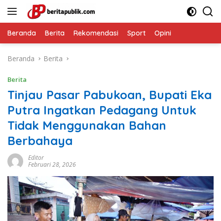
Langsung
ke
konten
Beranda
Berita
Rekomendasi
Sport
Opini
Beranda
Berita
Berita
Tinjau Pasar Pabukoan, Bupati Eka
Putra Ingatkan Pedagang Untuk
Tidak Menggunakan Bahan
Berbahaya
Editor
Februari 28, 2026