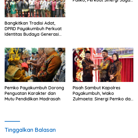
Paliko, Perkuat Sinergi Jaga
Kamtibmas
Bangkitkan Tradisi Adat,
DPRD Payakumbuh Perkuat
Identitas Budaya Generasi
Muda
Pemko Payakumbuh Dorong
Pisah Sambut Kapolres
Penguatan Karakter dan
Payakumbuh, Wako
Mutu Pendidikan Madrasah
Zulmaeta: Sinergi Pemko dan
Polres Jadi Fondasi Stabilitas
Pembangunan
Tinggalkan Balasan