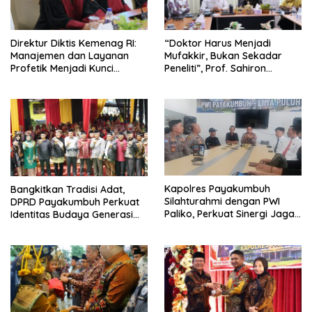
Direktur Diktis Kemenag RI:
“Doktor Harus Menjadi
Manajemen dan Layanan
Mufakkir, Bukan Sekadar
Profetik Menjadi Kunci
Peneliti”, Prof. Sahiron
Transformasi UIN Mahmud
Motivasi Mahasiswa S3 UIN
Yunus Batusangkar Menjadi
Mahmud Yunus Batusangkar
Kampus Bereputasi Global
Kapolres Payakumbuh
Bangkitkan Tradisi Adat,
Silahturahmi dengan PWI
DPRD Payakumbuh Perkuat
Paliko, Perkuat Sinergi Jaga
Identitas Budaya Generasi
Kamtibmas
Muda