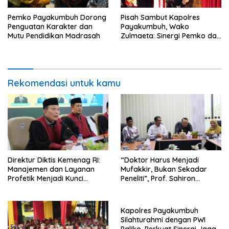
Pemko Payakumbuh Dorong
Pisah Sambut Kapolres
Penguatan Karakter dan
Payakumbuh, Wako
Mutu Pendidikan Madrasah
Zulmaeta: Sinergi Pemko dan
Polres Jadi Fondasi Stabilitas
Pembangunan
Rekomendasi untuk kamu
Direktur Diktis Kemenag RI:
“Doktor Harus Menjadi
Manajemen dan Layanan
Mufakkir, Bukan Sekadar
Profetik Menjadi Kunci
Peneliti”, Prof. Sahiron
Transformasi UIN Mahmud
Motivasi Mahasiswa S3 UIN
Yunus Batusangkar Menjadi
Mahmud Yunus Batusangkar
Kampus Bereputasi Global
Kapolres Payakumbuh
Silahturahmi dengan PWI