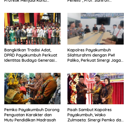
Profetik Menjadi Kunci
Peneliti”, Prof. Sahiron
Transformasi UIN Mahmud
Motivasi Mahasiswa S3 UIN
Yunus Batusangkar Menjadi
Mahmud Yunus Batusangkar
Kampus Bereputasi Global
Bangkitkan Tradisi Adat,
Kapolres Payakumbuh
DPRD Payakumbuh Perkuat
Silahturahmi dengan PWI
Identitas Budaya Generasi
Paliko, Perkuat Sinergi Jaga
Muda
Kamtibmas
Pemko Payakumbuh Dorong
Pisah Sambut Kapolres
Penguatan Karakter dan
Payakumbuh, Wako
Mutu Pendidikan Madrasah
Zulmaeta: Sinergi Pemko dan
Polres Jadi Fondasi Stabilitas