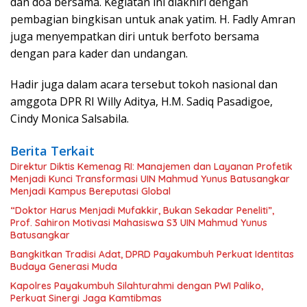
dan doa bersama. Kegiatan ini diakhiri dengan
pembagian bingkisan untuk anak yatim. H. Fadly Amran
juga menyempatkan diri untuk berfoto bersama
dengan para kader dan undangan.
Hadir juga dalam acara tersebut tokoh nasional dan
amggota DPR RI Willy Aditya, H.M. Sadiq Pasadigoe,
Cindy Monica Salsabila.
Berita Terkait
Direktur Diktis Kemenag RI: Manajemen dan Layanan Profetik
Menjadi Kunci Transformasi UIN Mahmud Yunus Batusangkar
Menjadi Kampus Bereputasi Global
“Doktor Harus Menjadi Mufakkir, Bukan Sekadar Peneliti”,
Prof. Sahiron Motivasi Mahasiswa S3 UIN Mahmud Yunus
Batusangkar
Bangkitkan Tradisi Adat, DPRD Payakumbuh Perkuat Identitas
Budaya Generasi Muda
Kapolres Payakumbuh Silahturahmi dengan PWI Paliko,
Perkuat Sinergi Jaga Kamtibmas