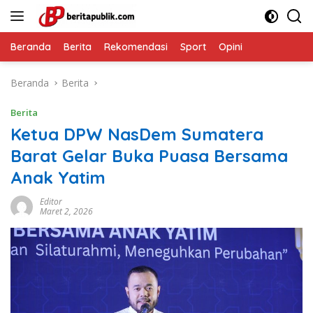
Langsung
ke
konten
Beranda
Berita
Rekomendasi
Sport
Opini
Beranda
Berita
Berita
Ketua DPW NasDem Sumatera
Barat Gelar Buka Puasa Bersama
Anak Yatim
Editor
Maret 2, 2026