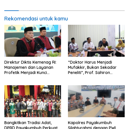
Pembangunan
Rekomendasi untuk kamu
Direktur Diktis Kemenag RI:
“Doktor Harus Menjadi
Manajemen dan Layanan
Mufakkir, Bukan Sekadar
Profetik Menjadi Kunci
Peneliti”, Prof. Sahiron
Transformasi UIN Mahmud
Motivasi Mahasiswa S3 UIN
Yunus Batusangkar Menjadi
Mahmud Yunus Batusangkar
Kampus Bereputasi Global
Bangkitkan Tradisi Adat,
Kapolres Payakumbuh
DPRD Payakumbuh Perkuat
Silahturahmi dengan PWI