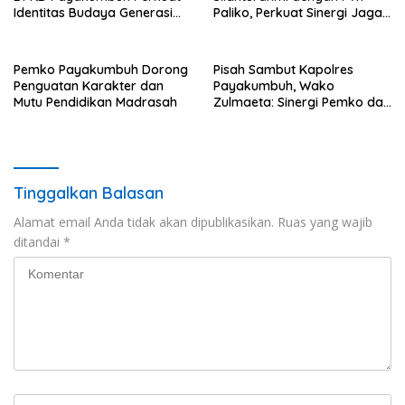
Identitas Budaya Generasi
Paliko, Perkuat Sinergi Jaga
Muda
Kamtibmas
Pemko Payakumbuh Dorong
Pisah Sambut Kapolres
Penguatan Karakter dan
Payakumbuh, Wako
Mutu Pendidikan Madrasah
Zulmaeta: Sinergi Pemko dan
Polres Jadi Fondasi Stabilitas
Pembangunan
Tinggalkan Balasan
Alamat email Anda tidak akan dipublikasikan.
Ruas yang wajib
ditandai
*