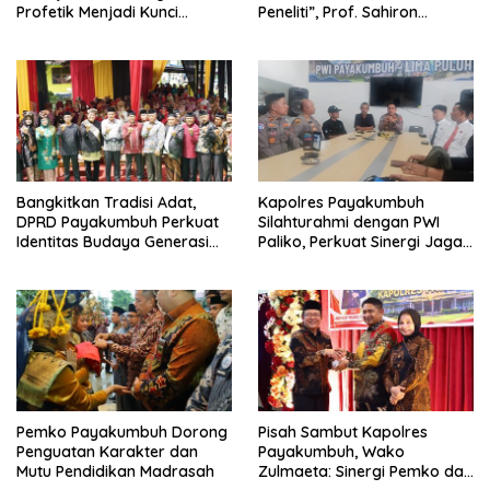
Profetik Menjadi Kunci
Peneliti”, Prof. Sahiron
Transformasi UIN Mahmud
Motivasi Mahasiswa S3 UIN
Yunus Batusangkar Menjadi
Mahmud Yunus Batusangkar
Kampus Bereputasi Global
Bangkitkan Tradisi Adat,
Kapolres Payakumbuh
DPRD Payakumbuh Perkuat
Silahturahmi dengan PWI
Identitas Budaya Generasi
Paliko, Perkuat Sinergi Jaga
Muda
Kamtibmas
Pemko Payakumbuh Dorong
Pisah Sambut Kapolres
Penguatan Karakter dan
Payakumbuh, Wako
Mutu Pendidikan Madrasah
Zulmaeta: Sinergi Pemko dan