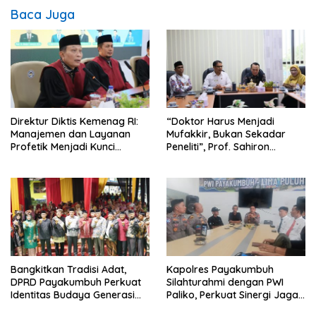
Baca Juga
Direktur Diktis Kemenag RI:
“Doktor Harus Menjadi
Manajemen dan Layanan
Mufakkir, Bukan Sekadar
Profetik Menjadi Kunci
Peneliti”, Prof. Sahiron
Transformasi UIN Mahmud
Motivasi Mahasiswa S3 UIN
Yunus Batusangkar Menjadi
Mahmud Yunus Batusangkar
Kampus Bereputasi Global
Bangkitkan Tradisi Adat,
Kapolres Payakumbuh
DPRD Payakumbuh Perkuat
Silahturahmi dengan PWI
Identitas Budaya Generasi
Paliko, Perkuat Sinergi Jaga
Muda
Kamtibmas