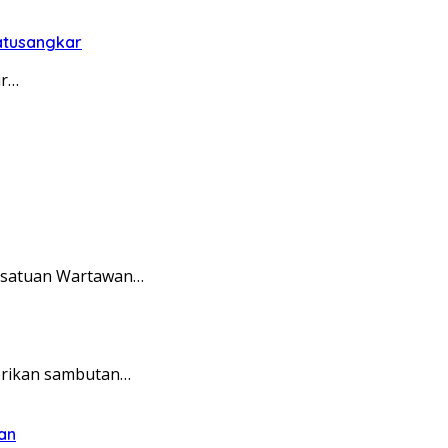
Batusangkar
ir…
ersatuan Wartawan…
erikan sambutan…
an