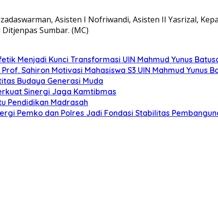
lzadaswarman, Asisten I Nofriwandi, Asisten II Yasrizal, K
il Ditjenpas Sumbar. (MC)
fetik Menjadi Kunci Transformasi UIN Mahmud Yunus Batu
”, Prof. Sahiron Motivasi Mahasiswa S3 UIN Mahmud Yunus 
titas Budaya Generasi Muda
erkuat Sinergi Jaga Kamtibmas
u Pendidikan Madrasah
rgi Pemko dan Polres Jadi Fondasi Stabilitas Pembangun