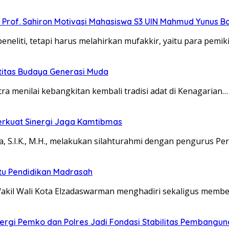
”, Prof. Sahiron Motivasi Mahasiswa S3 UIN Mahmud Yunus 
eliti, tetapi harus melahirkan mufakkir, yaitu para pemik
titas Budaya Generasi Muda
menilai kebangkitan kembali tradisi adat di Kenagarian…
erkuat Sinergi Jaga Kamtibmas
S.I.K., M.H., melakukan silahturahmi dengan pengurus P
u Pendidikan Madrasah
akil Wali Kota Elzadaswarman menghadiri sekaligus memb
rgi Pemko dan Polres Jadi Fondasi Stabilitas Pembangun