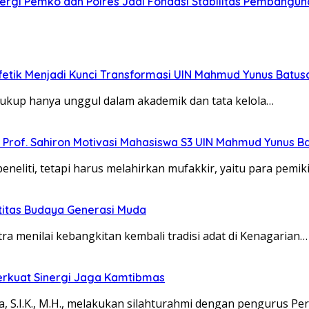
rgi Pemko dan Polres Jadi Fondasi Stabilitas Pembangun
fetik Menjadi Kunci Transformasi UIN Mahmud Yunus Batu
cukup hanya unggul dalam akademik dan tata kelola…
”, Prof. Sahiron Motivasi Mahasiswa S3 UIN Mahmud Yunus 
eliti, tetapi harus melahirkan mufakkir, yaitu para pemik
titas Budaya Generasi Muda
menilai kebangkitan kembali tradisi adat di Kenagarian…
erkuat Sinergi Jaga Kamtibmas
S.I.K., M.H., melakukan silahturahmi dengan pengurus P