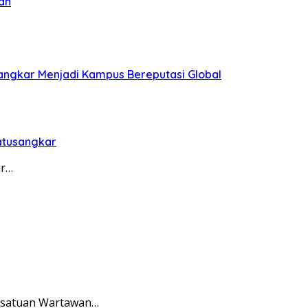
an
sangkar Menjadi Kampus Bereputasi Global
Batusangkar
ir…
ersatuan Wartawan…