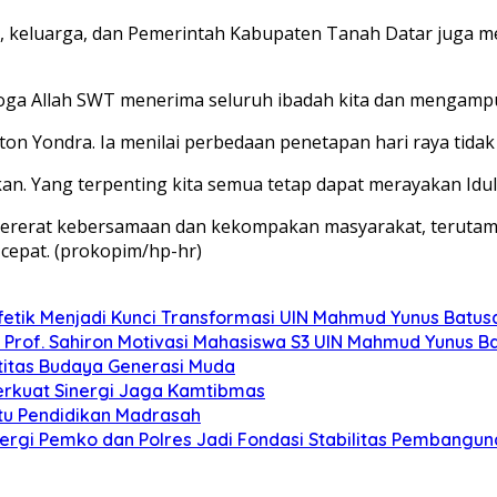
i, keluarga, dan Pemerintah Kabupaten Tanah Datar juga me
Semoga Allah SWT menerima seluruh ibadah kita dan mengamp
n Yondra. Ia menilai perbedaan penetapan hari raya tidak
lkan. Yang terpenting kita semua tetap dapat merayakan Idu
pererat kebersamaan dan kekompakan masyarakat, terutam
 cepat. (prokopim/hp-hr)
fetik Menjadi Kunci Transformasi UIN Mahmud Yunus Batu
”, Prof. Sahiron Motivasi Mahasiswa S3 UIN Mahmud Yunus 
titas Budaya Generasi Muda
erkuat Sinergi Jaga Kamtibmas
u Pendidikan Madrasah
rgi Pemko dan Polres Jadi Fondasi Stabilitas Pembangun