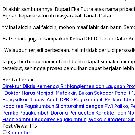
Di akhir sambutannya, Bupati Eka Putra atas nama pribad
Hijriah kepada seluruh masyarakat Tanah Datar.
“Minal aidzin wal faidzin, mohon maaf lahir dan batin. 
Hal senada juga disampaikan Ketua DPRD Tanah Datar Anto
“Walaupun terjadi perbedaan, hal ini tidak perlu dipersoa
Ia juga berharap momentum Idulfitri dapat semakin mem
tersebut, sehingga proses pemulihan dapat berjalan lebih
Berita Terkait
Direktur Diktis Kemenag RI: Manajemen dan Layanan Pro
“Doktor Harus Menjadi Mufakkir, Bukan Sekadar Peneliti
Bangkitkan Tradisi Adat, DPRD Payakumbuh Perkuat Iden
Kapolres Payakumbuh Silahturahmi dengan PWI Paliko, P
Pemko Payakumbuh Dorong Penguatan Karakter dan Mut
Pisah Sambut Kapolres Payakumbuh, Wako Zulmaeta: Sine
Post Views:
115
Komentar