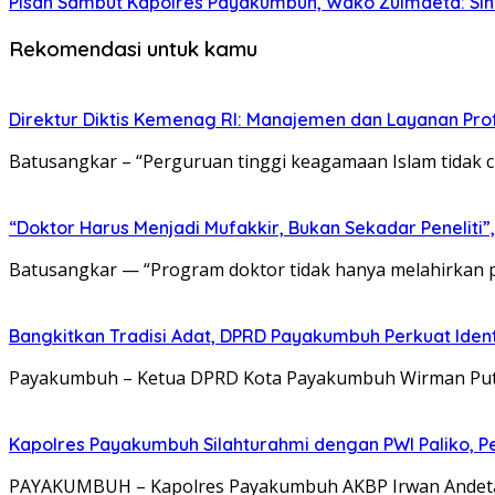
Pisah Sambut Kapolres Payakumbuh, Wako Zulmaeta: Sine
Rekomendasi untuk kamu
Direktur Diktis Kemenag RI: Manajemen dan Layanan Pro
Batusangkar – “Perguruan tinggi keagamaan Islam tidak 
“Doktor Harus Menjadi Mufakkir, Bukan Sekadar Peneliti
Batusangkar — “Program doktor tidak hanya melahirkan pen
Bangkitkan Tradisi Adat, DPRD Payakumbuh Perkuat Iden
Payakumbuh – Ketua DPRD Kota Payakumbuh Wirman Putra 
Kapolres Payakumbuh Silahturahmi dengan PWI Paliko, P
PAYAKUMBUH – Kapolres Payakumbuh AKBP Irwan Andeta, 