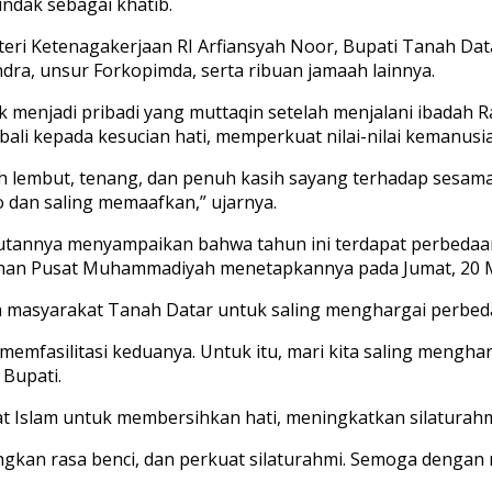
ndak sebagai khatib.
teri Ketenagakerjaan RI Arfiansyah Noor, Bupati Tanah Dat
ra, unsur Forkopimda, serta ribuan jamaah lainnya.
menjadi pribadi yang muttaqin setelah menjalani ibadah R
 kepada kesucian hati, memperkuat nilai-nilai kemanusiaa
 lebih lembut, tenang, dan penuh kasih sayang terhadap s
 dan saling memaafkan,” ujarnya.
butannya menyampaikan bahwa tahun ini terdapat perbedaa
pinan Pusat Muhammadiyah menetapkannya pada Jumat, 20 M
uh masyarakat Tanah Datar untuk saling menghargai perbed
memfasilitasi keduanya. Untuk itu, mari kita saling meng
 Bupati.
t Islam untuk membersihkan hati, meningkatkan silaturahmi
ilangkan rasa benci, dan perkuat silaturahmi. Semoga deng