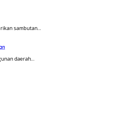
erikan sambutan…
an
ngunan daerah…