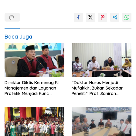
Baca Juga
Direktur Diktis Kemenag RI:
“Doktor Harus Menjadi
Manajemen dan Layanan
Mufakkir, Bukan Sekadar
Profetik Menjadi Kunci
Peneliti”, Prof. Sahiron
Transformasi UIN Mahmud
Motivasi Mahasiswa S3 UIN
Yunus Batusangkar Menjadi
Mahmud Yunus Batusangkar
Kampus Bereputasi Global