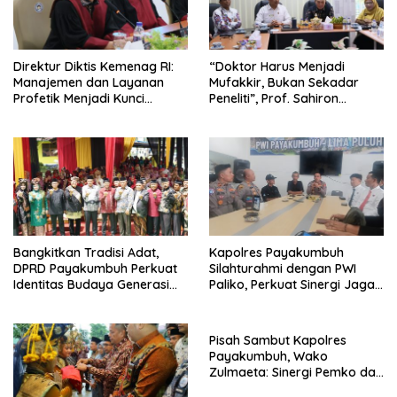
Direktur Diktis Kemenag RI:
“Doktor Harus Menjadi
Manajemen dan Layanan
Mufakkir, Bukan Sekadar
Profetik Menjadi Kunci
Peneliti”, Prof. Sahiron
Transformasi UIN Mahmud
Motivasi Mahasiswa S3 UIN
Yunus Batusangkar Menjadi
Mahmud Yunus Batusangkar
Kampus Bereputasi Global
Bangkitkan Tradisi Adat,
Kapolres Payakumbuh
DPRD Payakumbuh Perkuat
Silahturahmi dengan PWI
Identitas Budaya Generasi
Paliko, Perkuat Sinergi Jaga
Muda
Kamtibmas
Pisah Sambut Kapolres
Payakumbuh, Wako
Zulmaeta: Sinergi Pemko dan
Polres Jadi Fondasi Stabilitas