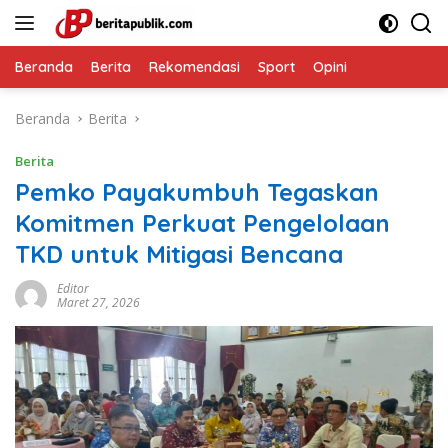
Langsung
ke
konten
Beranda
Berita
Rekomendasi
Sport
Opini
Beranda
Berita
Berita
Pemko Payakumbuh Tegaskan
Komitmen Perkuat Pengelolaan
TKD untuk Mitigasi Bencana
Editor
Maret 27, 2026