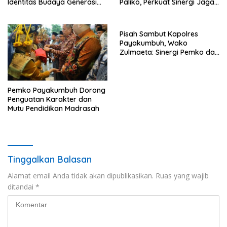
Identitas Budaya Generasi
Paliko, Perkuat Sinergi Jaga
Muda
Kamtibmas
Pisah Sambut Kapolres
Payakumbuh, Wako
Zulmaeta: Sinergi Pemko dan
Polres Jadi Fondasi Stabilitas
Pembangunan
Pemko Payakumbuh Dorong
Penguatan Karakter dan
Mutu Pendidikan Madrasah
Tinggalkan Balasan
Alamat email Anda tidak akan dipublikasikan.
Ruas yang wajib
ditandai
*