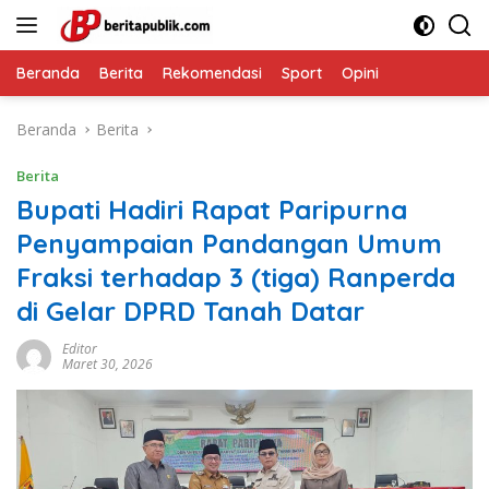
Langsung
ke
konten
Beranda
Berita
Rekomendasi
Sport
Opini
Beranda
Berita
Berita
Bupati Hadiri Rapat Paripurna
Penyampaian Pandangan Umum
Fraksi terhadap 3 (tiga) Ranperda
di Gelar DPRD Tanah Datar
Editor
Maret 30, 2026