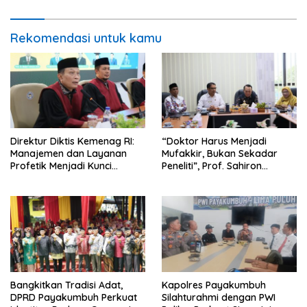
Rekomendasi untuk kamu
Direktur Diktis Kemenag RI:
“Doktor Harus Menjadi
Manajemen dan Layanan
Mufakkir, Bukan Sekadar
Profetik Menjadi Kunci
Peneliti”, Prof. Sahiron
Transformasi UIN Mahmud
Motivasi Mahasiswa S3 UIN
Yunus Batusangkar Menjadi
Mahmud Yunus Batusangkar
Kampus Bereputasi Global
Bangkitkan Tradisi Adat,
Kapolres Payakumbuh
DPRD Payakumbuh Perkuat
Silahturahmi dengan PWI