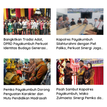
Transformasi UIN Mahmud
Motivasi Mahasiswa S3 UIN
Yunus Batusangkar Menjadi
Mahmud Yunus Batusangkar
Kampus Bereputasi Global
Bangkitkan Tradisi Adat,
Kapolres Payakumbuh
DPRD Payakumbuh Perkuat
Silahturahmi dengan PWI
Identitas Budaya Generasi
Paliko, Perkuat Sinergi Jaga
Muda
Kamtibmas
Pisah Sambut Kapolres
Pemko Payakumbuh Dorong
Payakumbuh, Wako
Penguatan Karakter dan
Zulmaeta: Sinergi Pemko dan
Mutu Pendidikan Madrasah
Polres Jadi Fondasi Stabilitas
Pembangunan