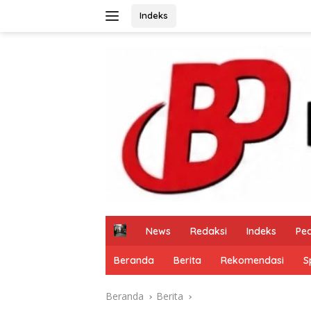
Langsung
Indeks
ke
konten
H
News
Redaksi
Indeks
Pe
o
m
Beranda
Berita
Rekomendasi
S
e
Beranda
Berita