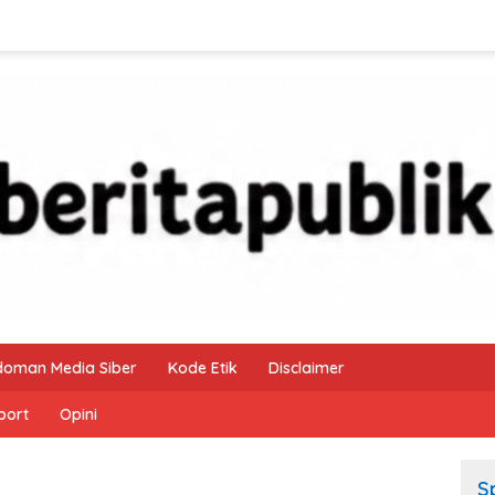
doman Media Siber
Kode Etik
Disclaimer
port
Opini
S