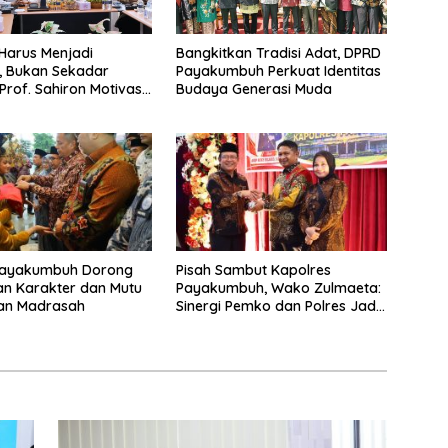
Harus Menjadi
Bangkitkan Tradisi Adat, DPRD
, Bukan Sekadar
Payakumbuh Perkuat Identitas
, Prof. Sahiron Motivasi
Budaya Generasi Muda
wa S3 UIN Mahmud
atusangkar
ayakumbuh Dorong
Pisah Sambut Kapolres
n Karakter dan Mutu
Payakumbuh, Wako Zulmaeta:
kan Madrasah
Sinergi Pemko dan Polres Jadi
Fondasi Stabilitas
Pembangunan