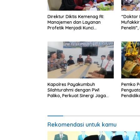
Direktur Diktis Kemenag RI:
“Doktor 
Manajemen dan Layanan
Mufakkir
Profetik Menjadi Kunci
Peneliti”
Transformasi UIN Mahmud
Mahasis
Yunus Batusangkar Menjadi
Yunus B
Kampus Bereputasi Global
Kapolres Payakumbuh
Pemko P
Silahturahmi dengan PWI
Penguata
Paliko, Perkuat Sinergi Jaga
Pendidi
Kamtibmas
Rekomendasi untuk kamu