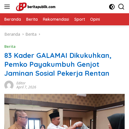
Langsung
ke
konten
Beranda
Berita
Rekomendasi
Sport
Opini
Beranda
Berita
Berita
83 Kader GALAMAI Dikukuhkan,
Pemko Payakumbuh Genjot
Jaminan Sosial Pekerja Rentan
Editor
April 7, 2026