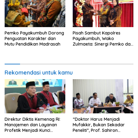
Pemko Payakumbuh Dorong
Pisah Sambut Kapolres
Penguatan Karakter dan
Payakumbuh, Wako
Mutu Pendidikan Madrasah
Zulmaeta: Sinergi Pemko dan
Polres Jadi Fondasi Stabilitas
Pembangunan
Rekomendasi untuk kamu
Direktur Diktis Kemenag RI:
“Doktor Harus Menjadi
Manajemen dan Layanan
Mufakkir, Bukan Sekadar
Profetik Menjadi Kunci
Peneliti”, Prof. Sahiron
Transformasi UIN Mahmud
Motivasi Mahasiswa S3 UIN