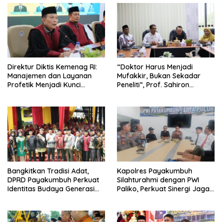
Direktur Diktis Kemenag RI:
“Doktor Harus Menjadi
Manajemen dan Layanan
Mufakkir, Bukan Sekadar
Profetik Menjadi Kunci
Peneliti”, Prof. Sahiron
Transformasi UIN Mahmud
Motivasi Mahasiswa S3 UIN
Yunus Batusangkar Menjadi
Mahmud Yunus Batusangkar
Kampus Bereputasi Global
Bangkitkan Tradisi Adat,
Kapolres Payakumbuh
DPRD Payakumbuh Perkuat
Silahturahmi dengan PWI
Identitas Budaya Generasi
Paliko, Perkuat Sinergi Jaga
Muda
Kamtibmas