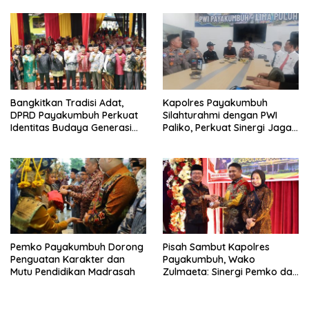
Yunus Batusangkar Menjadi
Mahmud Yunus Batusangkar
Kampus Bereputasi Global
Bangkitkan Tradisi Adat,
Kapolres Payakumbuh
DPRD Payakumbuh Perkuat
Silahturahmi dengan PWI
Identitas Budaya Generasi
Paliko, Perkuat Sinergi Jaga
Muda
Kamtibmas
Pemko Payakumbuh Dorong
Pisah Sambut Kapolres
Penguatan Karakter dan
Payakumbuh, Wako
Mutu Pendidikan Madrasah
Zulmaeta: Sinergi Pemko dan
Polres Jadi Fondasi Stabilitas
Pembangunan