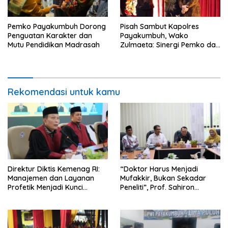
Pisah Sambut Kapolres
Pemko Payakumbuh Dorong
Payakumbuh, Wako
Penguatan Karakter dan
Zulmaeta: Sinergi Pemko dan
Mutu Pendidikan Madrasah
Polres Jadi Fondasi Stabilitas
Pembangunan
Rekomendasi untuk kamu
Direktur Diktis Kemenag RI:
“Doktor Harus Menjadi
Manajemen dan Layanan
Mufakkir, Bukan Sekadar
Profetik Menjadi Kunci
Peneliti”, Prof. Sahiron
Transformasi UIN Mahmud
Motivasi Mahasiswa S3 UIN
Yunus Batusangkar Menjadi
Mahmud Yunus Batusangkar
Kampus Bereputasi Global