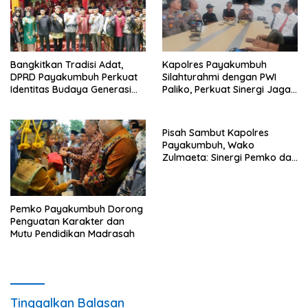
Bangkitkan Tradisi Adat,
Kapolres Payakumbuh
DPRD Payakumbuh Perkuat
Silahturahmi dengan PWI
Identitas Budaya Generasi
Paliko, Perkuat Sinergi Jaga
Muda
Kamtibmas
Pisah Sambut Kapolres
Payakumbuh, Wako
Zulmaeta: Sinergi Pemko dan
Polres Jadi Fondasi Stabilitas
Pembangunan
Pemko Payakumbuh Dorong
Penguatan Karakter dan
Mutu Pendidikan Madrasah
Tinggalkan Balasan