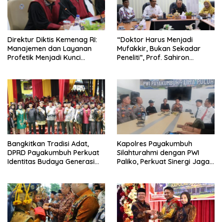
Direktur Diktis Kemenag RI:
“Doktor Harus Menjadi
Manajemen dan Layanan
Mufakkir, Bukan Sekadar
Profetik Menjadi Kunci
Peneliti”, Prof. Sahiron
Transformasi UIN Mahmud
Motivasi Mahasiswa S3 UIN
Yunus Batusangkar Menjadi
Mahmud Yunus Batusangkar
Kampus Bereputasi Global
Bangkitkan Tradisi Adat,
Kapolres Payakumbuh
DPRD Payakumbuh Perkuat
Silahturahmi dengan PWI
Identitas Budaya Generasi
Paliko, Perkuat Sinergi Jaga
Muda
Kamtibmas