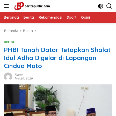
Langsung
ke
konten
Beranda
Berita
Rekomendasi
Sport
Opini
Beranda
Berita
Berita
PHBI Tanah Datar Tetapkan Shalat
Idul Adha Digelar di Lapangan
Cindua Mato
Editor
Mei 20, 2026