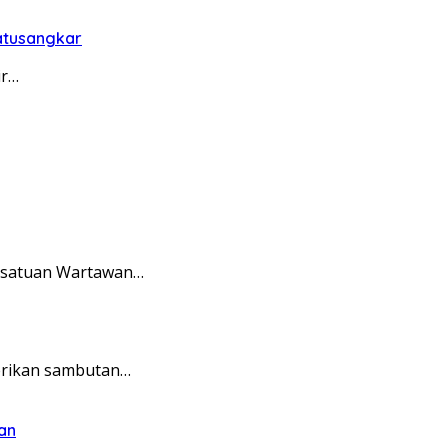
Batusangkar
ir…
ersatuan Wartawan…
erikan sambutan…
an