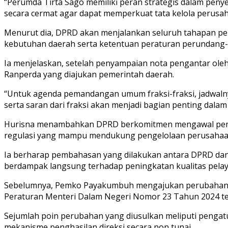
“Perumda Tirta Sago memiliki peran strategis dalam penye
secara cermat agar dapat memperkuat tata kelola perusah
Menurut dia, DPRD akan menjalankan seluruh tahapan pe
kebutuhan daerah serta ketentuan peraturan perundang-u
Ia menjelaskan, setelah penyampaian nota pengantar ol
Ranperda yang diajukan pemerintah daerah.
“Untuk agenda pemandangan umum fraksi-fraksi, jadwaln
serta saran dari fraksi akan menjadi bagian penting dala
Hurisna menambahkan DPRD berkomitmen mengawal pemba
regulasi yang mampu mendukung pengelolaan perusahaan 
Ia berharap pembahasan yang dilakukan antara DPRD dan 
berdampak langsung terhadap peningkatan kualitas pela
Sebelumnya, Pemko Payakumbuh mengajukan perubahan Pe
Peraturan Menteri Dalam Negeri Nomor 23 Tahun 2024 
Sejumlah poin perubahan yang diusulkan meliputi pengat
mekanisme penghasilan direksi secara non tunai.