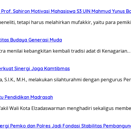
”, Prof. Sahiron Motivasi Mahasiswa S3 UIN Mahmud Yunus 
eliti, tetapi harus melahirkan mufakkir, yaitu para pemik
titas Budaya Generasi Muda
menilai kebangkitan kembali tradisi adat di Kenagarian…
erkuat Sinergi Jaga Kamtibmas
S.I.K., M.H., melakukan silahturahmi dengan pengurus P
u Pendidikan Madrasah
akil Wali Kota Elzadaswarman menghadiri sekaligus memb
rgi Pemko dan Polres Jadi Fondasi Stabilitas Pembangun