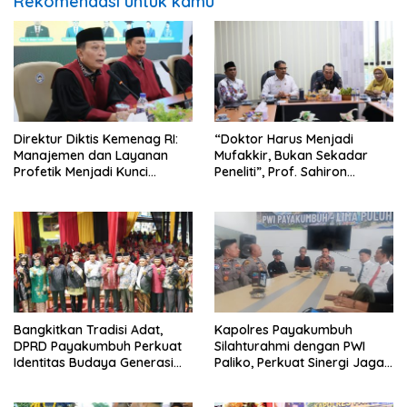
Rekomendasi untuk kamu
Direktur Diktis Kemenag RI:
“Doktor Harus Menjadi
Manajemen dan Layanan
Mufakkir, Bukan Sekadar
Profetik Menjadi Kunci
Peneliti”, Prof. Sahiron
Transformasi UIN Mahmud
Motivasi Mahasiswa S3 UIN
Yunus Batusangkar Menjadi
Mahmud Yunus Batusangkar
Kampus Bereputasi Global
Bangkitkan Tradisi Adat,
Kapolres Payakumbuh
DPRD Payakumbuh Perkuat
Silahturahmi dengan PWI
Identitas Budaya Generasi
Paliko, Perkuat Sinergi Jaga
Muda
Kamtibmas