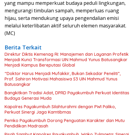
yang mampu memperkuat budaya peduli lingkungan,
mengurangi timbulan sampah, memperluas ruang
hijau, serta mendukung upaya pengendalian emisi
melalui keterlibatan aktif seluruh elemen masyarakat.
(MC)
Berita Terkait
Direktur Diktis Kemenag RI: Manajemen dan Layanan Profetik
Menjadi Kunci Transformasi UIN Mahmud Yunus Batusangkar
Menjadi Kampus Bereputasi Global
“Doktor Harus Menjadi Mufakkir, Bukan Sekadar Peneliti”,
Prof. Sahiron Motivasi Mahasiswa S3 UIN Mahmud Yunus
Batusangkar
Bangkitkan Tradisi Adat, DPRD Payakumbuh Perkuat Identitas
Budaya Generasi Muda
Kapolres Payakumbuh Silahturahmi dengan PWI Paliko,
Perkuat Sinergi Jaga Kamtibmas
Pemko Payakumbuh Dorong Penguatan Karakter dan Mutu
Pendidikan Madrasah
Pisah Sambut Kapolres Payakumbuh, Wako Zulmaeta: Sinergi