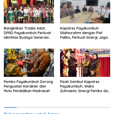
Bangkitkan Tradisi Adat,
Kapolres Payakumbuh
DPRD Payakumbuh Perkuat
Silahturahmi dengan PWI
Identitas Budaya Generasi
Paliko, Perkuat Sinergi Jaga
Muda
Kamtibmas
Pemko Payakumbuh Dorong
Pisah Sambut Kapolres
Penguatan Karakter dan
Payakumbuh, Wako
Mutu Pendidikan Madrasah
Zulmaeta: Sinergi Pemko dan
Polres Jadi Fondasi Stabilitas
Pembangunan