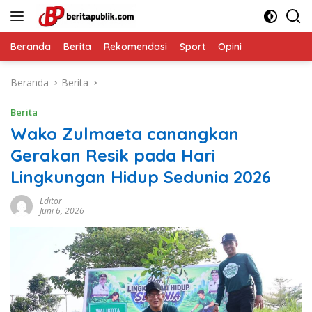
Langsung
ke
konten
Beranda
Berita
Rekomendasi
Sport
Opini
Beranda
Berita
Berita
Wako Zulmaeta canangkan
Gerakan Resik pada Hari
Lingkungan Hidup Sedunia 2026
Editor
Juni 6, 2026