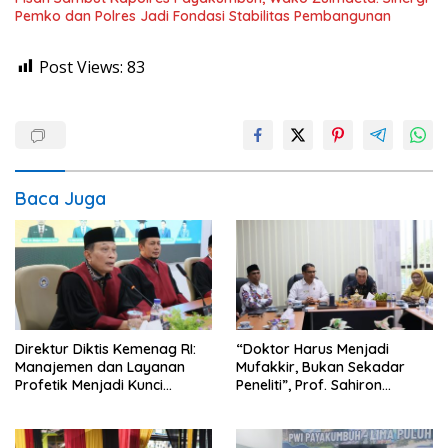
Pemko dan Polres Jadi Fondasi Stabilitas Pembangunan
Post Views:
83
Baca Juga
Direktur Diktis Kemenag RI:
“Doktor Harus Menjadi
Manajemen dan Layanan
Mufakkir, Bukan Sekadar
Profetik Menjadi Kunci
Peneliti”, Prof. Sahiron
Transformasi UIN Mahmud
Motivasi Mahasiswa S3 UIN
Yunus Batusangkar Menjadi
Mahmud Yunus Batusangkar
Kampus Bereputasi Global