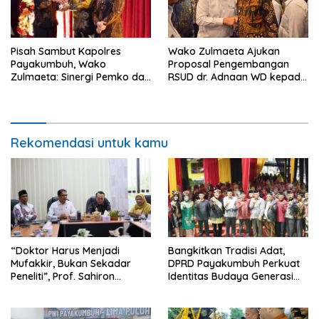
Wako Zulmaeta Ajukan
Pisah Sambut Kapolres
Proposal Pengembangan
Payakumbuh, Wako
RSUD dr. Adnaan WD kepada
Zulmaeta: Sinergi Pemko dan
Kemenkes, Perkuat Kerja
Polres Jadi Fondasi Stabilitas
Sama dengan RSUP dr. M.
Pembangunan
Djamil Padang
Rekomendasi untuk kamu
“Doktor Harus Menjadi
Bangkitkan Tradisi Adat,
Mufakkir, Bukan Sekadar
DPRD Payakumbuh Perkuat
Peneliti”, Prof. Sahiron
Identitas Budaya Generasi
Motivasi Mahasiswa S3 UIN
Muda
Mahmud Yunus Batusangkar