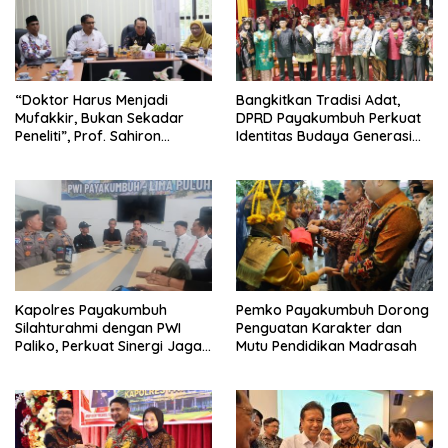
“Doktor Harus Menjadi
Bangkitkan Tradisi Adat,
Mufakkir, Bukan Sekadar
DPRD Payakumbuh Perkuat
Peneliti”, Prof. Sahiron
Identitas Budaya Generasi
Motivasi Mahasiswa S3 UIN
Muda
Mahmud Yunus Batusangkar
Kapolres Payakumbuh
Pemko Payakumbuh Dorong
Silahturahmi dengan PWI
Penguatan Karakter dan
Paliko, Perkuat Sinergi Jaga
Mutu Pendidikan Madrasah
Kamtibmas