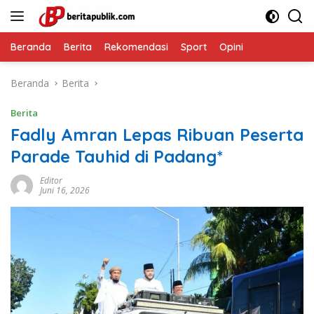
Langsung
ke
konten
Beranda
Berita
Rekomendasi
Sport
Opini
Beranda
Berita
Berita
Fadly Amran Lepas Ribuan Peserta
Parade Tauhid di Padang*
Editor
Juni 16, 2026