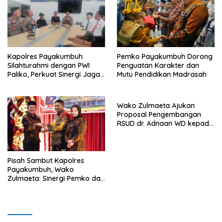
Kapolres Payakumbuh
Pemko Payakumbuh Dorong
Silahturahmi dengan PWI
Penguatan Karakter dan
Paliko, Perkuat Sinergi Jaga
Mutu Pendidikan Madrasah
Kamtibmas
Wako Zulmaeta Ajukan
Proposal Pengembangan
RSUD dr. Adnaan WD kepada
Kemenkes, Perkuat Kerja
Sama dengan RSUP dr. M.
Djamil Padang
Pisah Sambut Kapolres
Payakumbuh, Wako
Zulmaeta: Sinergi Pemko dan
Polres Jadi Fondasi Stabilitas
Pembangunan