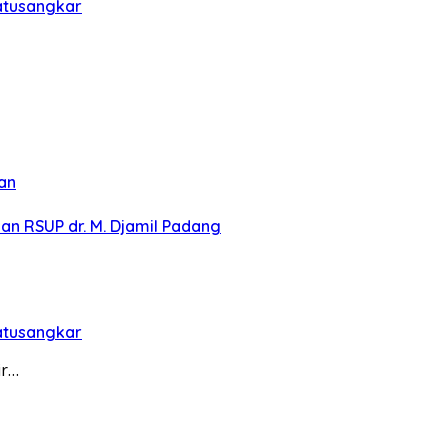
Batusangkar
an
 RSUP dr. M. Djamil Padang
Batusangkar
ir…