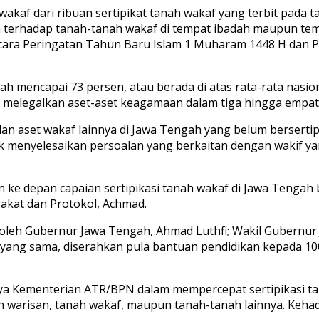
wakaf dari ribuan sertipikat tanah wakaf yang terbit pada ta
 terhadap tanah-tanah wakaf di tempat ibadah maupun temp
acara Peringatan Tahun Baru Islam 1 Muharam 1448 H dan 
elah mencapai 73 persen, atau berada di atas rata-rata nas
elegalkan aset-aset keagamaan dalam tiga hingga empat 
dan aset wakaf lainnya di Jawa Tengah yang belum berserti
k menyelesaikan persoalan yang berkaitan dengan wakif ya
hun ke depan capaian sertipikasi tanah wakaf di Jawa Tenga
akat dan Protokol, Achmad.
oleh Gubernur Jawa Tengah, Ahmad Luthfi; Wakil Gubernur 
yang sama, diserahkan pula bantuan pendidikan kepada 100 
 Kementerian ATR/BPN dalam mempercepat sertipikasi tanah
ah warisan, tanah wakaf, maupun tanah-tanah lainnya. Keh