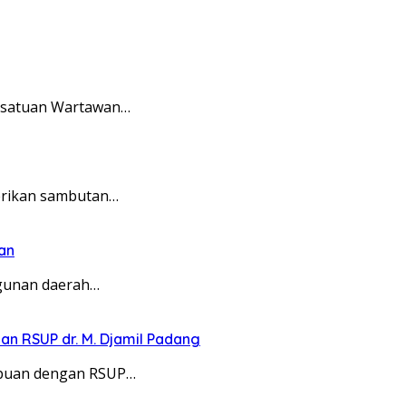
ersatuan Wartawan…
erikan sambutan…
an
ngunan daerah…
 RSUP dr. M. Djamil Padang
mpuan dengan RSUP…