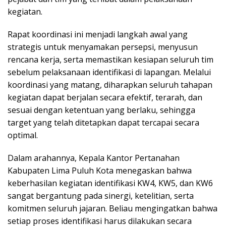
kegiatan.
Rapat koordinasi ini menjadi langkah awal yang
strategis untuk menyamakan persepsi, menyusun
rencana kerja, serta memastikan kesiapan seluruh tim
sebelum pelaksanaan identifikasi di lapangan. Melalui
koordinasi yang matang, diharapkan seluruh tahapan
kegiatan dapat berjalan secara efektif, terarah, dan
sesuai dengan ketentuan yang berlaku, sehingga
target yang telah ditetapkan dapat tercapai secara
optimal.
Dalam arahannya, Kepala Kantor Pertanahan
Kabupaten Lima Puluh Kota menegaskan bahwa
keberhasilan kegiatan identifikasi KW4, KW5, dan KW6
sangat bergantung pada sinergi, ketelitian, serta
komitmen seluruh jajaran. Beliau mengingatkan bahwa
setiap proses identifikasi harus dilakukan secara