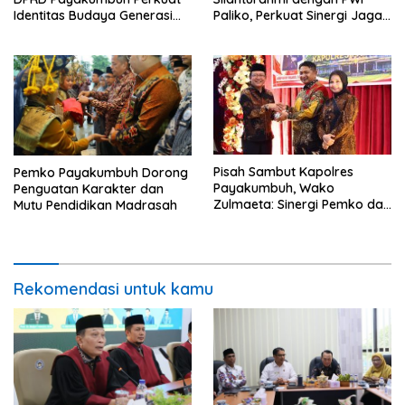
Identitas Budaya Generasi
Paliko, Perkuat Sinergi Jaga
Muda
Kamtibmas
Pisah Sambut Kapolres
Pemko Payakumbuh Dorong
Payakumbuh, Wako
Penguatan Karakter dan
Zulmaeta: Sinergi Pemko dan
Mutu Pendidikan Madrasah
Polres Jadi Fondasi Stabilitas
Pembangunan
Rekomendasi untuk kamu