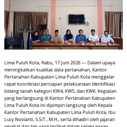
Lima Puluh Kota, Rabu, 17 Juni 2026 — Dalam upaya
meningkatkan kualitas data pertanahan, Kantor
Pertanahan Kabupaten Lima Puluh Kota menggelar
rapat koordinasi persiapan pelaksanaan identifikasi
bidang tanah kategori KW4, KW5, dan KW6. Kegiatan
yang berlangsung di Kantor Pertanahan Kabupaten
Lima Puluh Kota ini dipimpin langsung oleh Kepala
Kantor Pertanahan Kabupaten Lima Puluh Kota, Ibu
Lucy Novianti, S.SiT., M.H., serta dihadiri oleh jajaran
pejabat dan tim yang terlibat dalam pelaksanaan