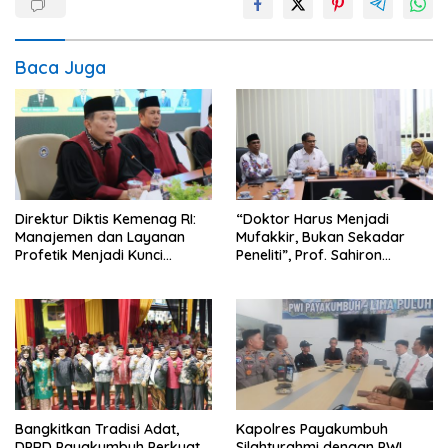
Baca Juga
Direktur Diktis Kemenag RI:
“Doktor Harus Menjadi
Manajemen dan Layanan
Mufakkir, Bukan Sekadar
Profetik Menjadi Kunci
Peneliti”, Prof. Sahiron
Transformasi UIN Mahmud
Motivasi Mahasiswa S3 UIN
Yunus Batusangkar Menjadi
Mahmud Yunus Batusangkar
Kampus Bereputasi Global
Bangkitkan Tradisi Adat,
Kapolres Payakumbuh
DPRD Payakumbuh Perkuat
Silahturahmi dengan PWI