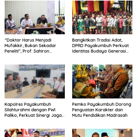
“Doktor Harus Menjadi
Bangkitkan Tradisi Adat,
Mufakkir, Bukan Sekadar
DPRD Payakumbuh Perkuat
Peneliti”, Prof. Sahiron
Identitas Budaya Generasi
Motivasi Mahasiswa S3 UIN
Muda
Mahmud Yunus Batusangkar
Kapolres Payakumbuh
Pemko Payakumbuh Dorong
Silahturahmi dengan PWI
Penguatan Karakter dan
Paliko, Perkuat Sinergi Jaga
Mutu Pendidikan Madrasah
Kamtibmas