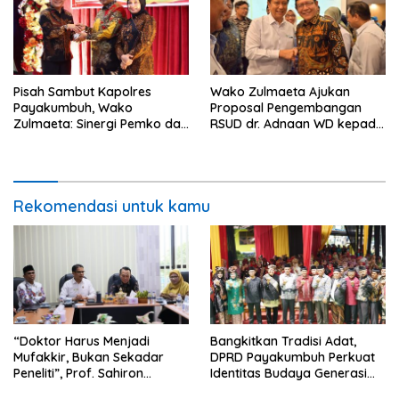
Pisah Sambut Kapolres
Wako Zulmaeta Ajukan
Payakumbuh, Wako
Proposal Pengembangan
Zulmaeta: Sinergi Pemko dan
RSUD dr. Adnaan WD kepada
Polres Jadi Fondasi Stabilitas
Kemenkes, Perkuat Kerja
Pembangunan
Sama dengan RSUP dr. M.
Djamil Padang
Rekomendasi untuk kamu
“Doktor Harus Menjadi
Bangkitkan Tradisi Adat,
Mufakkir, Bukan Sekadar
DPRD Payakumbuh Perkuat
Peneliti”, Prof. Sahiron
Identitas Budaya Generasi
Motivasi Mahasiswa S3 UIN
Muda