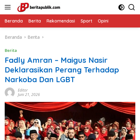
Langsung
ke
konten
Beranda
Berita
Rekomendasi
Sport
Opini
Beranda
Berita
Berita
Fadly Amran – Maigus Nasir
Deklarasikan Perang Terhadap
Narkoba Dan LGBT
Editor
Juni 21, 2026