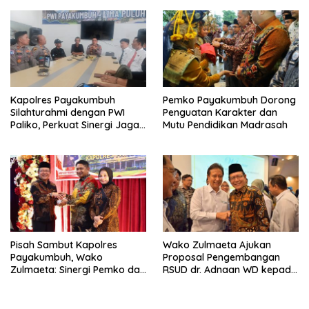
Mahmud Yunus Batusangkar
Kapolres Payakumbuh
Pemko Payakumbuh Dorong
Silahturahmi dengan PWI
Penguatan Karakter dan
Paliko, Perkuat Sinergi Jaga
Mutu Pendidikan Madrasah
Kamtibmas
Pisah Sambut Kapolres
Wako Zulmaeta Ajukan
Payakumbuh, Wako
Proposal Pengembangan
Zulmaeta: Sinergi Pemko dan
RSUD dr. Adnaan WD kepada
Polres Jadi Fondasi Stabilitas
Kemenkes, Perkuat Kerja
Pembangunan
Sama dengan RSUP dr. M.
Djamil Padang