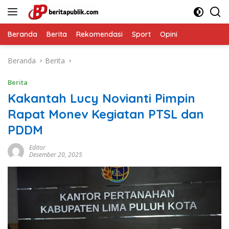
Langsung
ke
konten
Beranda
Berita
Rekomendasi
Sport
Opini
Beranda
Berita
Berita
Kakantah Lucy Novianti Pimpin
Rapat Monev Kegiatan PTSL dan
PDDM
Editor
Desember 20, 2025