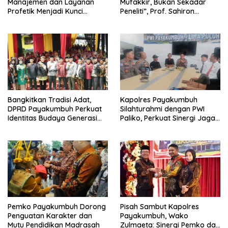
Manajemen dan Layanan
Mufakkir, Bukan Sekadar
Profetik Menjadi Kunci
Peneliti”, Prof. Sahiron
Transformasi UIN Mahmud
Motivasi Mahasiswa S3 UIN
Yunus Batusangkar Menjadi
Mahmud Yunus Batusangkar
Kampus Bereputasi Global
Bangkitkan Tradisi Adat,
Kapolres Payakumbuh
DPRD Payakumbuh Perkuat
Silahturahmi dengan PWI
Identitas Budaya Generasi
Paliko, Perkuat Sinergi Jaga
Muda
Kamtibmas
Pisah Sambut Kapolres
Pemko Payakumbuh Dorong
Payakumbuh, Wako
Penguatan Karakter dan
Zulmaeta: Sinergi Pemko dan
Mutu Pendidikan Madrasah