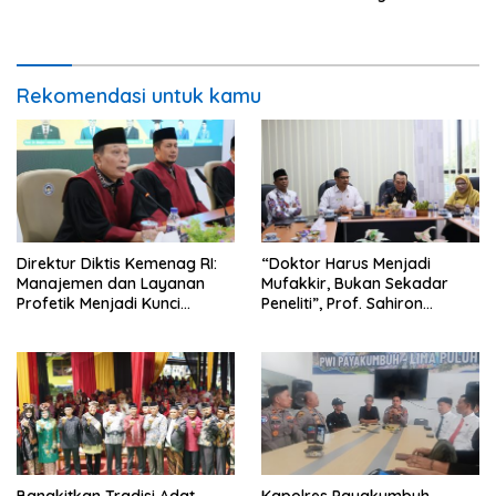
Polres Jadi Fondasi Stabilitas
Pembangunan
Rekomendasi untuk kamu
Direktur Diktis Kemenag RI:
“Doktor Harus Menjadi
Manajemen dan Layanan
Mufakkir, Bukan Sekadar
Profetik Menjadi Kunci
Peneliti”, Prof. Sahiron
Transformasi UIN Mahmud
Motivasi Mahasiswa S3 UIN
Yunus Batusangkar Menjadi
Mahmud Yunus Batusangkar
Kampus Bereputasi Global
Bangkitkan Tradisi Adat,
Kapolres Payakumbuh