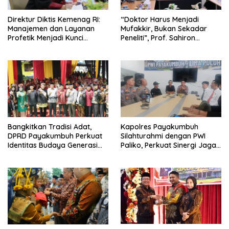
Direktur Diktis Kemenag RI:
“Doktor Harus Menjadi
Manajemen dan Layanan
Mufakkir, Bukan Sekadar
Profetik Menjadi Kunci
Peneliti”, Prof. Sahiron
Transformasi UIN Mahmud
Motivasi Mahasiswa S3 UIN
Yunus Batusangkar Menjadi
Mahmud Yunus Batusangkar
Kampus Bereputasi Global
Bangkitkan Tradisi Adat,
Kapolres Payakumbuh
DPRD Payakumbuh Perkuat
Silahturahmi dengan PWI
Identitas Budaya Generasi
Paliko, Perkuat Sinergi Jaga
Muda
Kamtibmas