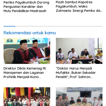
Pisah Sambut Kapolres
Pemko Payakumbuh Dorong
Payakumbuh, Wako
Penguatan Karakter dan
Zulmaeta: Sinergi Pemko dan
Mutu Pendidikan Madrasah
Polres Jadi Fondasi Stabilitas
Pembangunan
Rekomendasi untuk kamu
Direktur Diktis Kemenag RI:
“Doktor Harus Menjadi
Manajemen dan Layanan
Mufakkir, Bukan Sekadar
Profetik Menjadi Kunci
Peneliti”, Prof. Sahiron
Transformasi UIN Mahmud
Motivasi Mahasiswa S3 UIN
Yunus Batusangkar Menjadi
Mahmud Yunus Batusangkar
Kampus Bereputasi Global