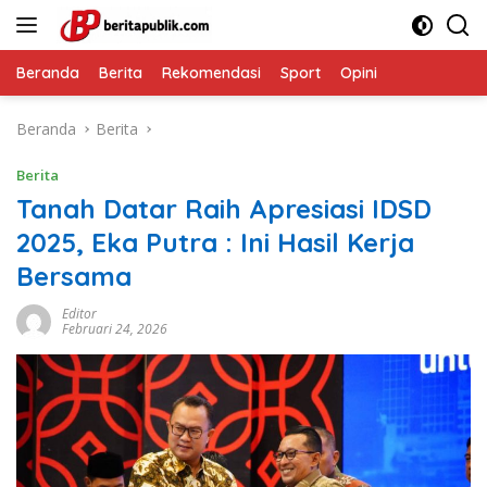
Langsung
ke
konten
Beranda
Berita
Rekomendasi
Sport
Opini
Beranda
Berita
Berita
Tanah Datar Raih Apresiasi IDSD
2025, Eka Putra : Ini Hasil Kerja
Bersama
Editor
Februari 24, 2026