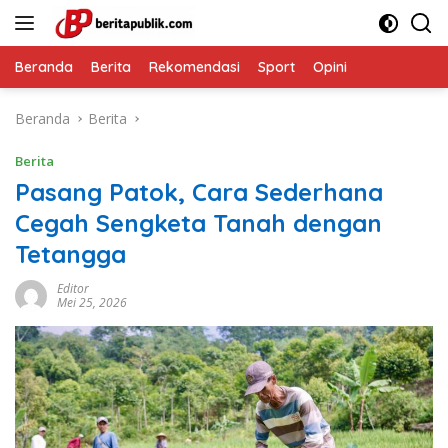
Langsung
ke
konten
Beranda
Berita
Rekomendasi
Sport
Opini
Beranda
Berita
Berita
Pasang Patok, Cara Sederhana
Cegah Sengketa Tanah dengan
Tetangga
Editor
Mei 25, 2026