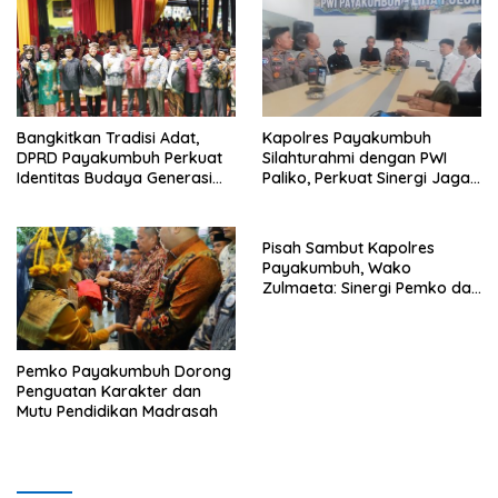
Kampus Bereputasi Global
Bangkitkan Tradisi Adat,
Kapolres Payakumbuh
DPRD Payakumbuh Perkuat
Silahturahmi dengan PWI
Identitas Budaya Generasi
Paliko, Perkuat Sinergi Jaga
Muda
Kamtibmas
Pisah Sambut Kapolres
Payakumbuh, Wako
Zulmaeta: Sinergi Pemko dan
Polres Jadi Fondasi Stabilitas
Pembangunan
Pemko Payakumbuh Dorong
Penguatan Karakter dan
Mutu Pendidikan Madrasah