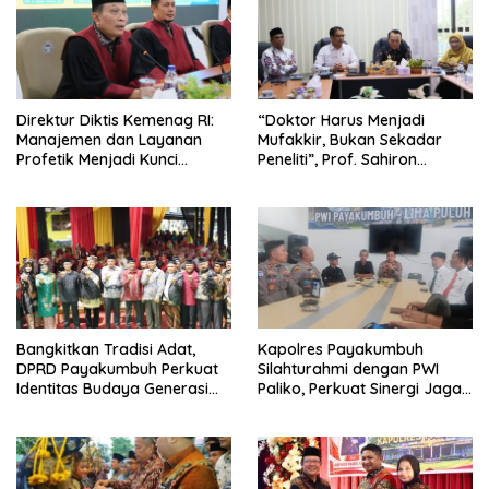
Direktur Diktis Kemenag RI:
“Doktor Harus Menjadi
Manajemen dan Layanan
Mufakkir, Bukan Sekadar
Profetik Menjadi Kunci
Peneliti”, Prof. Sahiron
Transformasi UIN Mahmud
Motivasi Mahasiswa S3 UIN
Yunus Batusangkar Menjadi
Mahmud Yunus Batusangkar
Kampus Bereputasi Global
Bangkitkan Tradisi Adat,
Kapolres Payakumbuh
DPRD Payakumbuh Perkuat
Silahturahmi dengan PWI
Identitas Budaya Generasi
Paliko, Perkuat Sinergi Jaga
Muda
Kamtibmas