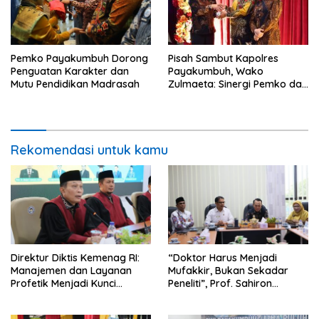
Pisah Sambut Kapolres
Pemko Payakumbuh Dorong
Payakumbuh, Wako
Penguatan Karakter dan
Zulmaeta: Sinergi Pemko dan
Mutu Pendidikan Madrasah
Polres Jadi Fondasi Stabilitas
Pembangunan
Rekomendasi untuk kamu
Direktur Diktis Kemenag RI:
“Doktor Harus Menjadi
Manajemen dan Layanan
Mufakkir, Bukan Sekadar
Profetik Menjadi Kunci
Peneliti”, Prof. Sahiron
Transformasi UIN Mahmud
Motivasi Mahasiswa S3 UIN
Yunus Batusangkar Menjadi
Mahmud Yunus Batusangkar