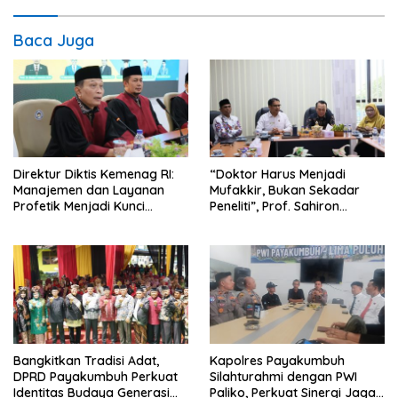
Baca Juga
Direktur Diktis Kemenag RI:
“Doktor Harus Menjadi
Manajemen dan Layanan
Mufakkir, Bukan Sekadar
Profetik Menjadi Kunci
Peneliti”, Prof. Sahiron
Transformasi UIN Mahmud
Motivasi Mahasiswa S3 UIN
Yunus Batusangkar Menjadi
Mahmud Yunus Batusangkar
Kampus Bereputasi Global
Bangkitkan Tradisi Adat,
Kapolres Payakumbuh
DPRD Payakumbuh Perkuat
Silahturahmi dengan PWI
Identitas Budaya Generasi
Paliko, Perkuat Sinergi Jaga