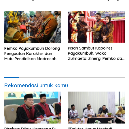
Muda
Kamtibmas
Pisah Sambut Kapolres
Pemko Payakumbuh Dorong
Payakumbuh, Wako
Penguatan Karakter dan
Zulmaeta: Sinergi Pemko dan
Mutu Pendidikan Madrasah
Polres Jadi Fondasi Stabilitas
Pembangunan
Rekomendasi untuk kamu
Direktur Diktis Kemenag RI:
“Doktor Harus Menjadi