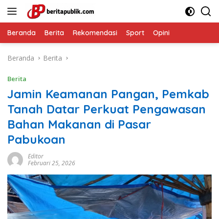
Langsung
ke
konten
Beranda
Berita
Rekomendasi
Sport
Opini
Beranda
Berita
Berita
Jamin Keamanan Pangan, Pemkab
Tanah Datar Perkuat Pengawasan
Bahan Makanan di Pasar
Pabukoan
Editor
Februari 25, 2026