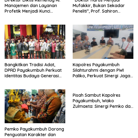
Manajemen dan Layanan
Mufakkir, Bukan Sekadar
Profetik Menjadi Kunci
Peneliti”, Prof. Sahiron
Transformasi UIN Mahmud
Motivasi Mahasiswa S3 UIN
Yunus Batusangkar Menjadi
Mahmud Yunus Batusangkar
Kampus Bereputasi Global
Bangkitkan Tradisi Adat,
Kapolres Payakumbuh
DPRD Payakumbuh Perkuat
Silahturahmi dengan PWI
Identitas Budaya Generasi
Paliko, Perkuat Sinergi Jaga
Muda
Kamtibmas
Pisah Sambut Kapolres
Payakumbuh, Wako
Zulmaeta: Sinergi Pemko dan
Polres Jadi Fondasi Stabilitas
Pembangunan
Pemko Payakumbuh Dorong
Penguatan Karakter dan